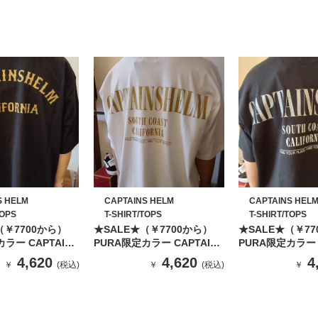
S HELM
CAPTAINS HELM
CAPTAINS HEL
TOPS
T-SHIRT/TOPS
T-SHIRT/TOPS
（￥7700から）
★SALE★（￥7700から）
★SALE★（￥77
ラー CAPTAINS
PURA限定カラー CAPTAINS
PURA限定カラー 
E 「#CH
HELM TEE 「#SOUTH
HELM TEE 「#
4,620
4,620
4
￥
(税込)
￥
(税込)
￥
IA -BLACK」
COAST -WHITE」
COAST -BLAC