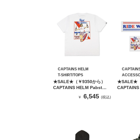
CAPTAINS HELM
CAPTAIN
T-SHIRT/TOPS
ACCESSO
★SALE★（￥9350から）
★SALE★
CAPTAINS HELM Pabst
CAPTAINS
Blue Ribbon S/STEE
Blue Ribb
6,545
￥
(税込)
【WHITE】