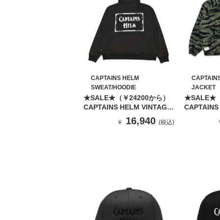
CAPTAINS HELM
CAPTAIN
SWEAT/HOODIE
JACKET
★SALE★（￥24200から）
★SALE★
CAPTAINS HELM VINTAGE
CAPTAINS
LOGO HOODIE（BLACK)
REVERSIB
16,940
￥
(税込)
JACKET