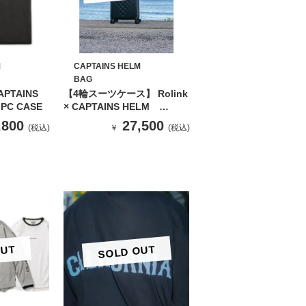
M
CAPTAINS HELM
BAG
PTAINS
【4輪スーツケース】 Rolink
 PC CASE
× CAPTAINS HELM
FOLDING TRIP CARRY
,800
27,500
(税込)
￥
(税込)
CASE 2
OUT
SOLD OUT