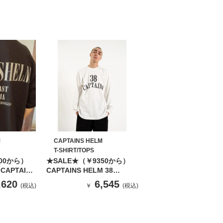
M
CAPTAINS HELM
T-SHIRT/TOPS
00から）
★SALE★（￥9350から）
CAPTAINS
CAPTAINS HELM 38
SOUTH
CAPTAINS LS TEE
,620
6,545
(税込)
￥
(税込)
K」