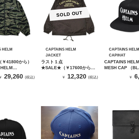
SOLD OUT
S HELM
CAPTAINS HELM
CAPTAINS HEL
JACKET
CAP/HAT
（￥41800から）
ラスト１点
CAPTAINS HEL
 HELM
★SALE★（￥17600から）
MESH CAP （B
LE FLEECE
CAPTAINS HELM
29,260
12,320
6
￥
(税込)
￥
(税込)
￥
SAVAGE LOGO COAH
JACKET