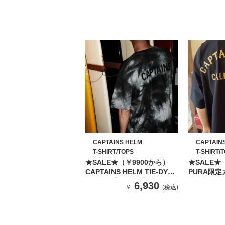
CAPTAINS HELM
CAPTAIN
T-SHIRT/TOPS
T-SHIRT/
★SALE★（￥9900から）
★SALE★
CAPTAINS HELM TIE-DYE
PURA限定カ
SS TEE【BLACK】
HELM TE
6,930
￥
(税込)
CALIFORN