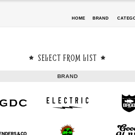
NEWS
BLOG
T-SHIRT/TOPS
BOTTOMS/PANTS
CAP/H
HOME
BRAND
CATEG
OTHER
PURA限定商品
SALE商品
NEWS
BLOG
T-SHIRT/TOPS
BOTTOMS/PANTS
CAP/H
OTHER
PURA限定商品
SALE商品
SELECT FROM LIST
BRAND