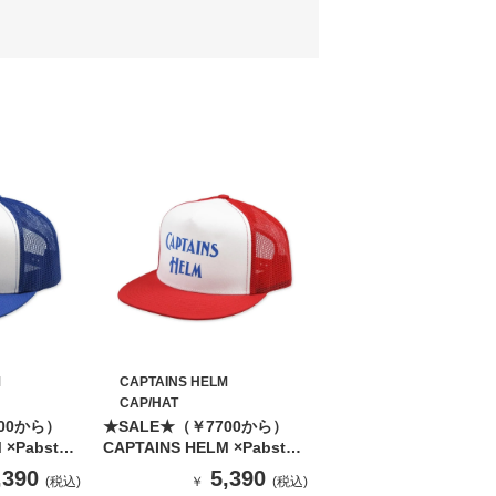
M
CAPTAINS HELM
CAP/HAT
00から）
★SALE★（￥7700から）
 ×Pabst
CAPTAINS HELM ×Pabst
sh Cap
Blue Ribbon Mesh Cap
,390
5,390
(税込)
￥
(税込)
(RED）