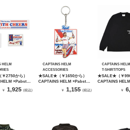
S HELM
CAPTAINS HELM
CAPTAINS HEL
RIES
ACCESSORIES
T-SHIRT/TOPS
（￥2750から）
★SALE★（￥1650から）
★SALE★（￥99
 HELM ×Pabst
CAPTAINS HELM ×Pabst
CAPTAINS HELM
on Sticker SET
Blue Ribbon Rubber
THAN BLOOD P
1,925
1,155
6
￥
(税込)
￥
(税込)
￥
Coaster
TEE 【BLACK】