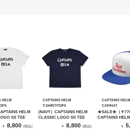
S HELM
CAPTAINS HELM
CAPTAINS HEL
TOPS
T-SHIRT/TOPS
CAP/HAT
APTAINS HELM
(NAVY）CAPTAINS HELM
★SALE★（￥77
LOGO SS TEE
CLASSIC LOGO SS TEE
CAPTAINS HELM
Blue Ribbon Me
8,800
8,800
5
￥
(税込)
￥
(税込)
￥
(BLUE）