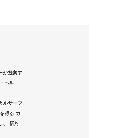
ーが提案す
・ヘル
カルサーフ
を得る カ
、 新た