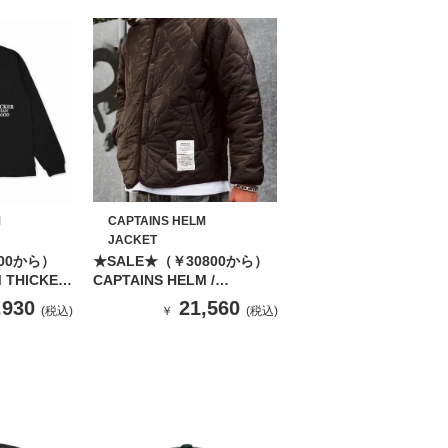
M
CAPTAINS HELM
JACKET
00から）
★SALE★（￥30800から）
 THICKER
CAPTAINS HELM /
OCKET LS
#QUILTING LINER JACKET
,930
21,560
(税込)
￥
(税込)