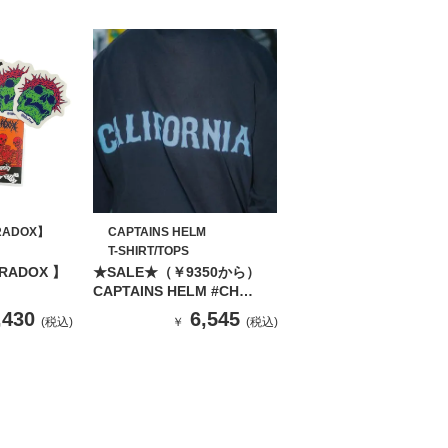
RADOX】
CAPTAINS HELM
T-SHIRT/TOPS
ARADOX 】
★SALE★（￥9350から）
CAPTAINS HELM #CH
CALIFORNIA L/S
,430
6,545
(税込)
￥
(税込)
TEE（BLACK）