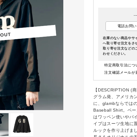
-
電話お問い
 OUT
 OUT
在庫のない商品やサ
へ取り寄せ注文をさ
取り寄せ注文などの
わせください。
特定商取引法につ
注文確認メールが
【DESCRIPTION (
グラム発、アメリカ
に、glambならでは
Baseball Shi
はワッペン使いやパ
イプはスーツ生地に
ルックを作り上げま