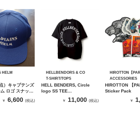
S HELM
HELLBENDORS & CO
HIROTTON【PA
T-SHIRT/TOPS
ACCESSORIES
点）キャプテンズ
HELL BENDERS, Circle
HIROTTON 【P
ム ロゴ スナップ
logo SS TEE
Sticker Pack
ップ(BLUE）
6.5（BLACK）
6,600
11,000
1
￥
(税込)
￥
(税込)
￥