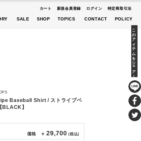
カート
新規会員登録
ログイン
特定商取引法
AT
SHOES
ACCESSORIES
ORY
SALE
SHOP
TOPICS
CONTACT
POLICY
先行予約商品
このアイテムをシェア！
AT
SHOES
ACCESSORIES
先行予約商品
TOPS
ripe Baseball Shirt / ストライプベ
BLACK】
29,700
価格
￥
(税込)