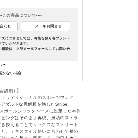
---この商品について----
合わせ
メールお問合せ
イズにつきましては、可能な限り各ブランド
せていただきます。
ご相談は、上記メールフォームにてお問い合
いて
届かない場合
商品説明) 】
ントラディショナルのスポーツウェア
のアダルトな再解釈を施したStripe
rt。ベースボールシャツをベースに設定した本作
イピングはそのまま再現、身頃のストラ
置き換えることでリュクスなストリート
した。テキスタイル使いに合わせて袖の