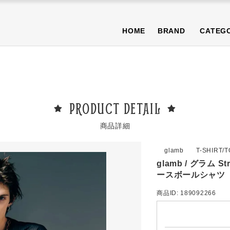
NEWS
BLOG
T-SHIRT/TOPS
BOTTOMS/PANTS
CAP/H
HOME
BRAND
CATEG
OTHER
PURA限定商品
SALE商品
NEWS
BLOG
T-SHIRT/TOPS
BOTTOMS/PANTS
CAP/H
OTHER
PURA限定商品
SALE商品
PRODUCT DETAIL
商品詳細
glamb
T-SHIRT/
glamb / グラム St
ースボールシャツ【
商品ID: 189092266