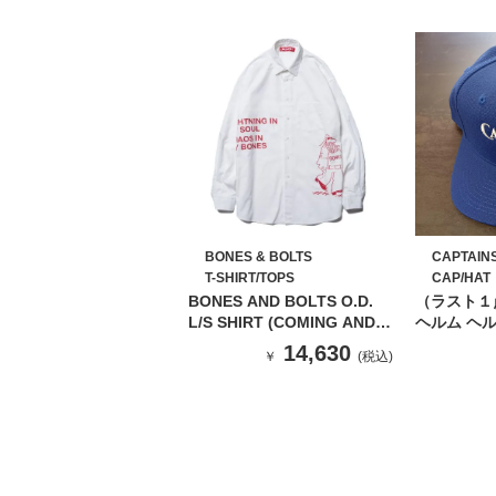
BONES & BOLTS
CAPTAIN
T-SHIRT/TOPS
CAP/HAT
BONES AND BOLTS O.D.
（ラスト１
L/S SHIRT (COMING AND
ヘルム ヘル
GOING) WHITE
バック キャ
14,630
￥
(税込)