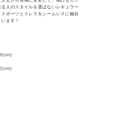
五分丈から長袖に変更して、袖口もカフ
着る人のスタイルを選ばないレギュラー
、スポーツとドレスをシームレスに融合
ています！
(cm)
(cm)