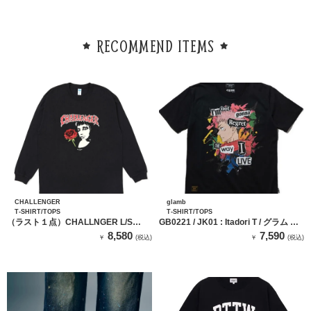
RECOMMEND ITEMS
CHALLENGER
glamb
T-SHIRT/TOPS
T-SHIRT/TOPS
（ラスト１点）CHALLNGER L/S
GB0221 / JK01 : Itadori T / グラム イ
ROSEGIRL TEE（BLACK）
タドリTシャツ
8,580
7,590
￥
(税込)
￥
(税込)