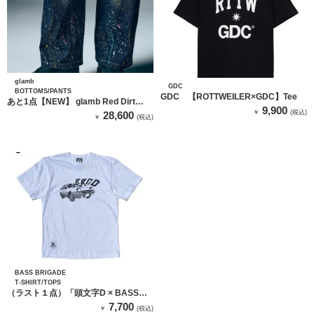
glamb
GDC
BOTTOMS/PANTS
GDC 【ROTTWEILER×GDC】Tee
あと1点【NEW】 glamb Red Dirt
9,900
Splash Denim / グラム レッドダート
￥
(税込)
28,600
￥
(税込)
スプラッシュデニム
BASS BRIGADE
T-SHIRT/TOPS
（ラスト１点）「頭文字D × BASS
BRIGADE」 AE86 TEE - WHITE
7,700
￥
(税込)