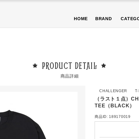
NEWS
BLOG
T-SHIRT/TOPS
BOTTOMS/PANTS
CAP/H
HOME
BRAND
CATEG
OTHER
PURA限定商品
SALE商品
NEWS
BLOG
T-SHIRT/TOPS
BOTTOMS/PANTS
CAP/H
OTHER
PURA限定商品
SALE商品
PRODUCT DETAIL
商品詳細
CHALLENGER
T
（ラスト１点）CHAL
TEE（BLACK）
商品ID: 189170019