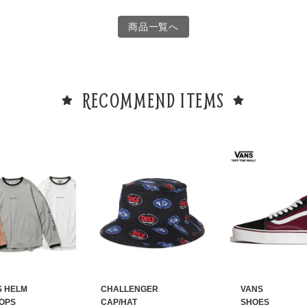
商品一覧へ
RECOMMEND ITEMS
S HELM
CHALLENGER
VANS
TOPS
CAP/HAT
SHOES