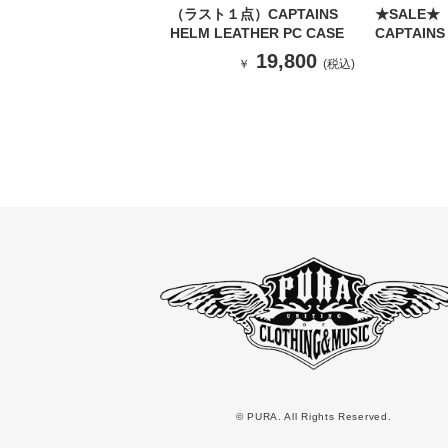
（ラスト１点）CAPTAINS
★SALE★
HELM LEATHER PC CASE
CAPTAIN
IMPRESSI
19,800
￥
(税込)
TEE（BLA
© PURA. All Rights Reserved.