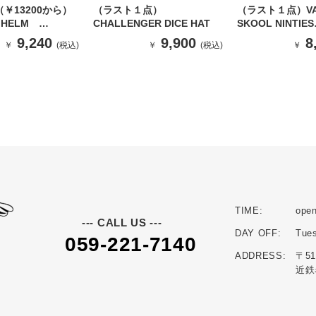
（￥13200から）
（ラスト１点）
（ラスト１点）VA
S HELM
CHALLENGER DICE HAT
SKOOL NINTIES
VERINGER LS
PORT/BLACK
9,240
9,900
8
￥
(税込)
￥
(税込)
￥
CK×GRAY）
VN000Z9002Y
TIME:
open
--- CALL US ---
DAY OFF:
Tue
059-221-7140
ADDRESS:
〒5
近鉄