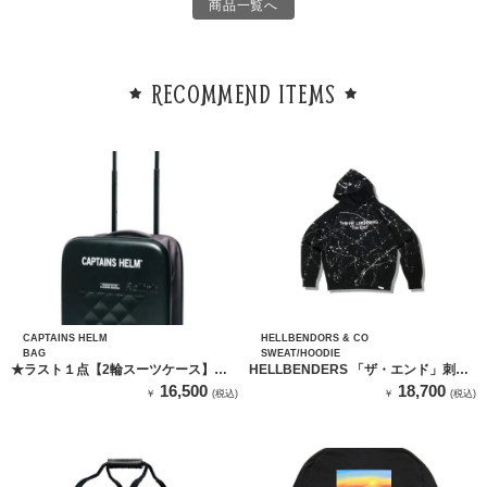
商品一覧へ
RECOMMEND ITEMS
CAPTAINS HELM
HELLBENDORS & CO
BAG
SWEAT/HOODIE
★ラスト１点【2輪スーツケース】
HELLBENDERS 「ザ・エンド」刺繍
Rolink × CAPTAINS HELM
フードスプラッター
16,500
18,700
￥
(税込)
￥
(税込)
FOLDING TRIP CARRY CASE 1