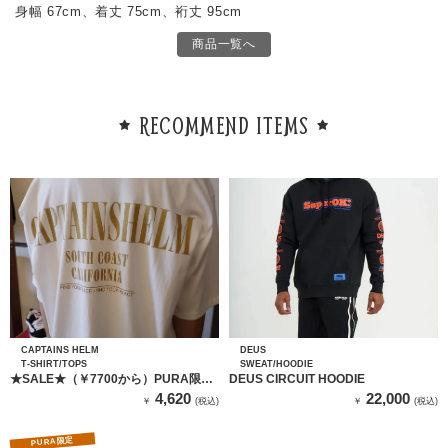
身幅 67cm、着丈 75cm、裄丈 95cm
商品一覧へ
RECOMMEND ITEMS
CAPTAINS HELM
DEUS
T-SHIRT/TOPS
SWEAT/HOODIE
★SALE★（￥7700から）PURA限定
DEUS CIRCUIT HOODIE
カラー CAPTAINS HELM TEE
4,620
22,000
￥
(税込)
￥
(税込)
「#SOUTH COAST -WHITE」
PURA限定