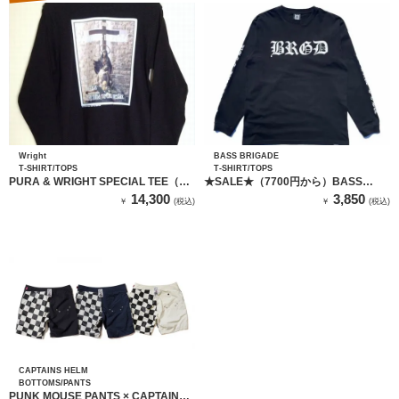
Wright
BASS BRIGADE
T-SHIRT/TOPS
T-SHIRT/TOPS
PURA & WRIGHT SPECIAL TEE（ブ
★SALE★（7700円から）BASS
ラック）
BRIGADE BL L/S TEE #2 - BLACK
14,300
3,850
￥
(税込)
￥
(税込)
CAPTAINS HELM
BOTTOMS/PANTS
PUNK MOUSE PANTS × CAPTAINS