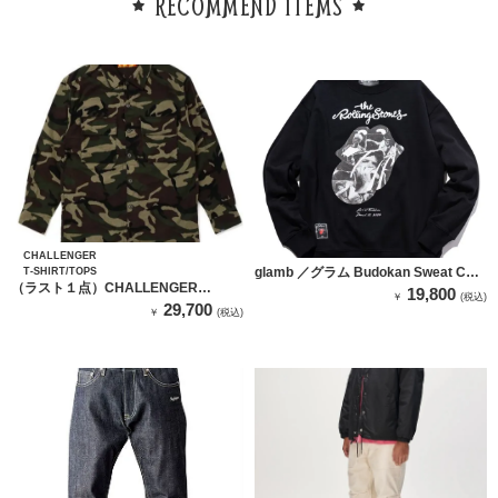
RECOMMEND ITEMS
CHALLENGER
glamb ／グラム Budokan Sweat CS /
T-SHIRT/TOPS
（ラスト１点）CHALLENGER
ブドーカンスウェットカットソー（ブ
19,800
￥
(税込)
CAMOUFLAGE FLANNEL SHIRT
29,700
ラック）
￥
(税込)
（WOOD CAMO）