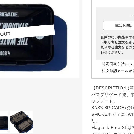
-
電話お問い
 OUT
 OUT
在庫のない商品やサ
へ取り寄せ注文をさ
取り寄せ注文などの
わせください。
特定商取引法につ
注文確認メールが
【DESCRIPTION (
バスブリゲード発、黎
ップデート。
BASS BRIGAD
SMOKEボディにT
た。
Magtank Free