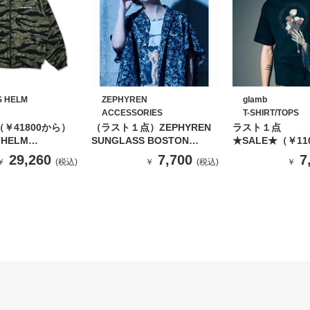
S HELM
ZEPHYREN
glamb
ACCESSORIES
T-SHIRT/TOPS
（￥41800から）
（ラスト１点）ZEPHYREN
ラスト１点
 HELM
SUNGLASS BOSTON
★SALE★（￥11
LE FLEECE
BLACK / CLEAR
Glamb Prayer Ch
29,260
7,700
7
￥
(税込)
￥
(税込)
￥
Shirt / プレイ
シャツ（BLACK)