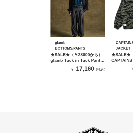
glamb
CAPTAIN
BOTTOMS/PANTS
JACKET
★SALE★（￥28600から）
★SALE★
glamb Tuck in Tuck Pants /
CAPTAINS
グラム タックインタックパ
REVERSIB
17,160
￥
(税込)
ンツ（GRAY）
JACKET