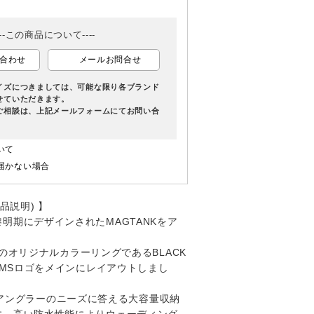
---この商品について----
合わせ
メールお問合せ
イズにつきましては、可能な限り各ブランド
せていただきます。
ご相談は、上記メールフォームにてお問い合
いて
届かない場合
商品説明) 】
明期にデザインされたMAGTANKをア
EだけのオリジナルカラーリングであるBLACK
WIMSロゴをメインにレイアウトしまし
 XLはアングラーのニーズに答える大容量収納