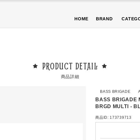
NEWS
BLOG
T-SHIRT/TOPS
BOTTOMS/PANTS
CAP/H
HOME
BRAND
CATEG
OTHER
PURA限定商品
SALE商品
NEWS
BLOG
T-SHIRT/TOPS
BOTTOMS/PANTS
CAP/H
OTHER
PURA限定商品
SALE商品
PRODUCT DETAIL
商品詳細
BASS BRIGADE
BASS BRIGADE 
BRGD MULTI - 
商品ID: 173739713