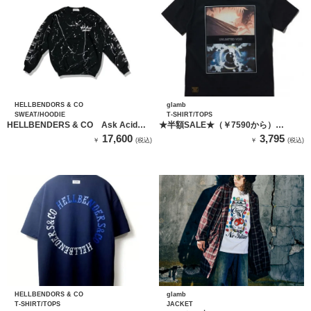
HELLBENDORS & CO
glamb
SWEAT/HOODIE
T-SHIRT/TOPS
HELLBENDERS & CO Ask Acid
★半額SALE★（￥7590から）
Sweat
GB0221 / JK03 : glamb Gojo T / グラ
17,600
3,795
￥
(税込)
￥
(税込)
ム ゴジョウTシャツ（ブラック）
HELLBENDORS & CO
glamb
T-SHIRT/TOPS
JACKET