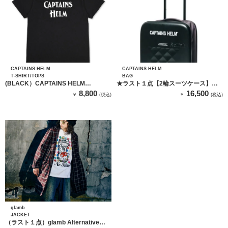
CAPTAINS HELM
CAPTAINS HELM
T-SHIRT/TOPS
BAG
(BLACK）CAPTAINS HELM
★ラスト１点【2輪スーツケース】
CLASSIC LOGO SS TEE
Rolink × CAPTAINS HELM
8,800
16,500
￥
(税込)
￥
(税込)
FOLDING TRIP CARRY CASE 1
glamb
JACKET
（ラスト１点）glamb Alternative