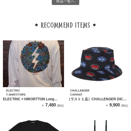
商品一覧へ
RECOMMEND ITEMS
ELECTRIC
CHALLENGER
T-SHIRT/TOPS
CAP/HAT
ELECTRIC × HIRORTTON Long
（ラスト１点）CHALLENGER DICE
Sleeve TEE（WHITE）
HAT
7,480
9,900
￥
(税込)
￥
(税込)