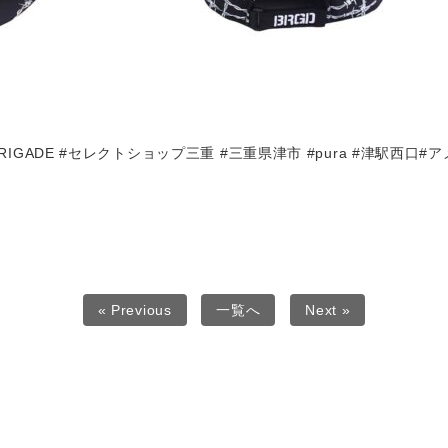
RIGADE #セレクトショップ三重 #三重県津市 #pura #津駅西口#
« Previous
一覧へ
Next »