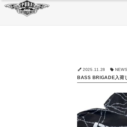
JACKET
SWEAT/HOODIE
BAG
JACKET
SWEAT/HOODIE
BAG
2025.11.28
NEW
BASS BRIGADE入