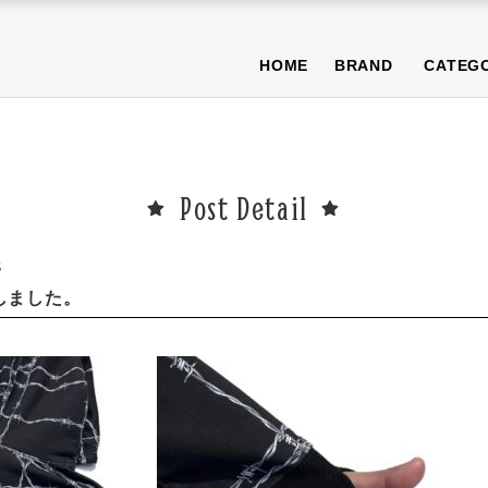
NEWS
BLOG
T-SHIRT/TOPS
BOTTOMS/PANTS
CAP/H
HOME
BRAND
CATEG
OTHER
PURA限定商品
SALE商品
NEWS
BLOG
T-SHIRT/TOPS
BOTTOMS/PANTS
CAP/H
OTHER
PURA限定商品
SALE商品
Post Detail
S
荷しました。