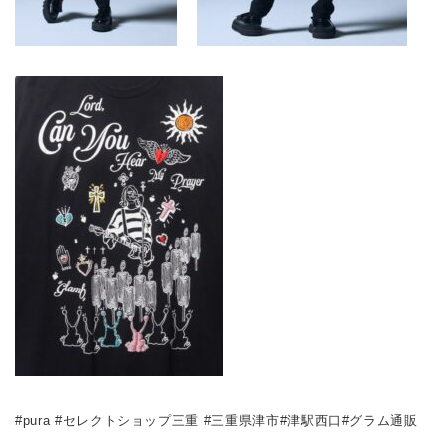
#pura #セレクトショップ三重 #三重県津市#津駅西口#グラム通販