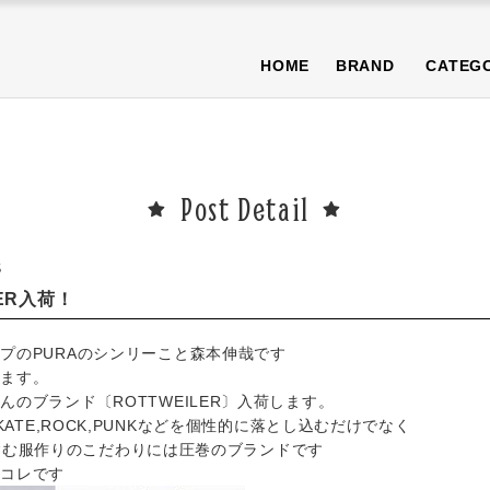
NEWS
BLOG
T-SHIRT/TOPS
BOTTOMS/PANTS
CAP/H
HOME
BRAND
CATEG
OTHER
PURA限定商品
SALE商品
NEWS
BLOG
T-SHIRT/TOPS
BOTTOMS/PANTS
CAP/H
OTHER
PURA限定商品
SALE商品
Post Detail
S
LER入荷！
プのPURAのシンリーこと森本伸哉です
します。
のブランド〔ROTTWEILER〕入荷します。
KATE,ROCK,PUNKなどを個性的に落とし込むだけでなく
SSも含む服作りのこだわりには圧巻のブランドです
はコレです