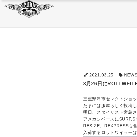
JACKET
SWEAT/HOODIE
BAG
JACKET
SWEAT/HOODIE
BAG
2021.03.25
NEW
3月26日にROTTWEI
三重県津市セレクトショッ
たまには服屋らしく投稿
明日、スタイリスト宮島さん
アメカジベースにSURF,S
RESIZE、REXPRE
入荷するロットワイラー