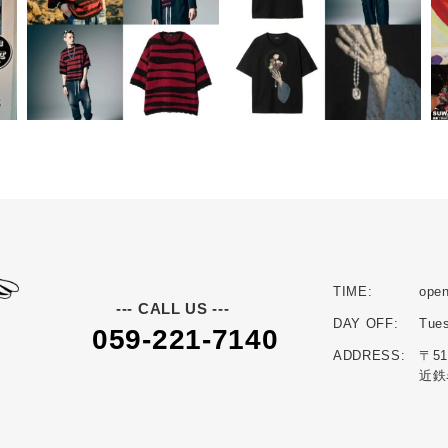
TIME:
open
--- CALL US ---
DAY OFF:
Tue
059-221-7140
ADDRESS:
〒5
近鉄