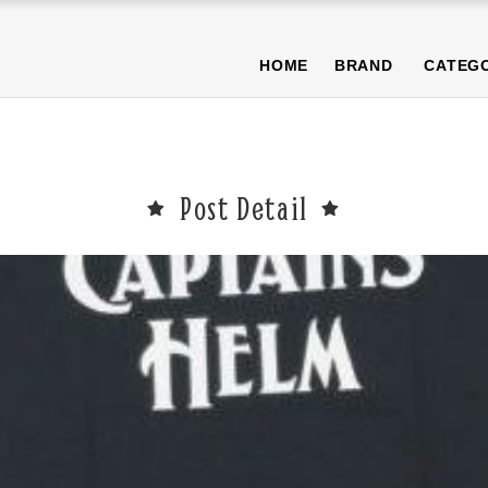
NEWS
BLOG
T-SHIRT/TOPS
BOTTOMS/PANTS
CAP/H
HOME
BRAND
CATEG
OTHER
PURA限定商品
SALE商品
NEWS
BLOG
T-SHIRT/TOPS
BOTTOMS/PANTS
CAP/H
OTHER
PURA限定商品
SALE商品
Post Detail