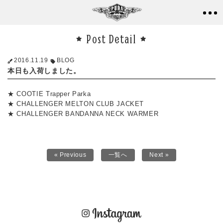
Post Detail
2016.11.19
BLOG
本日も入荷しました。
★ COOTIE Trapper Parka
★ CHALLENGER MELTON CLUB JACKET
★ CHALLENGER BANDANNA NECK WARMER
« Previous
一覧へ
Next »