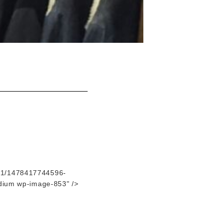
1/1478417744596-
edium wp-image-853" />