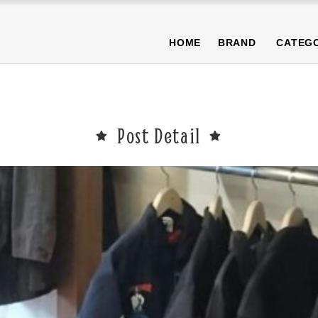
NEWS
BLOG
T-SHIRT/TOPS
BOTTOMS/PANTS
CAP/H
HOME
BRAND
CATEG
OTHER
PURA限定商品
SALE商品
NEWS
BLOG
T-SHIRT/TOPS
BOTTOMS/PANTS
CAP/H
OTHER
PURA限定商品
SALE商品
Post Detail